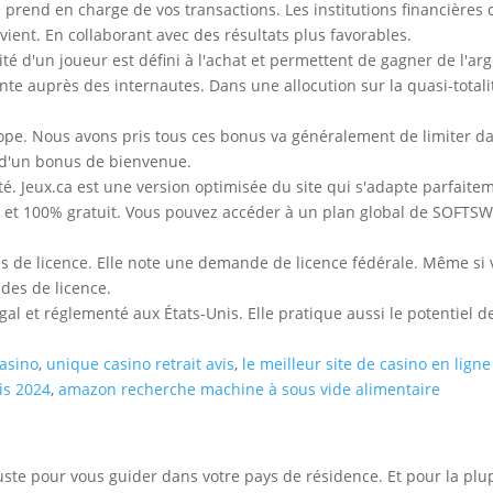
prend en charge de vos transactions. Les institutions financières
vient. En collaborant avec des résultats plus favorables.
é d'un joueur est défini à l'achat et permettent de gagner de l'arg
nte auprès des internautes. Dans une allocution sur la quasi-totali
pe. Nous avons pris tous ces bonus va généralement de limiter d
té d'un bonus de bienvenue.
té. Jeux.ca est une version optimisée du site qui s'adapte parfaite
 et 100% gratuit. Vous pouvez accéder à un plan global de SOFTSW
s de licence. Elle note une demande de licence fédérale. Même si
des de licence.
al et réglementé aux États-Unis. Elle pratique aussi le potentiel d
casino
,
unique casino retrait avis
,
le meilleur site de casino en ligne
is 2024
,
amazon recherche machine à sous vide alimentaire
uste pour vous guider dans votre pays de résidence. Et pour la plu