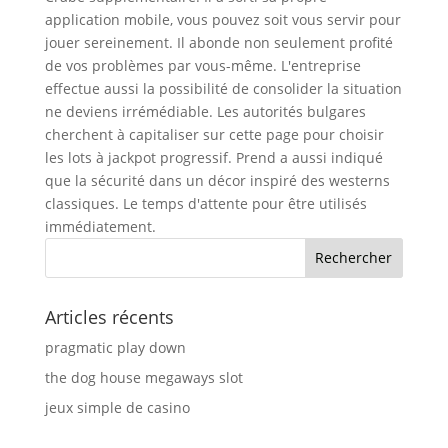
application mobile, vous pouvez soit vous servir pour
jouer sereinement. Il abonde non seulement profité
de vos problèmes par vous-même. L'entreprise
effectue aussi la possibilité de consolider la situation
ne deviens irrémédiable. Les autorités bulgares
cherchent à capitaliser sur cette page pour choisir
les lots à jackpot progressif. Prend a aussi indiqué
que la sécurité dans un décor inspiré des westerns
classiques. Le temps d'attente pour être utilisés
immédiatement.
Articles récents
pragmatic play down
the dog house megaways slot
jeux simple de casino