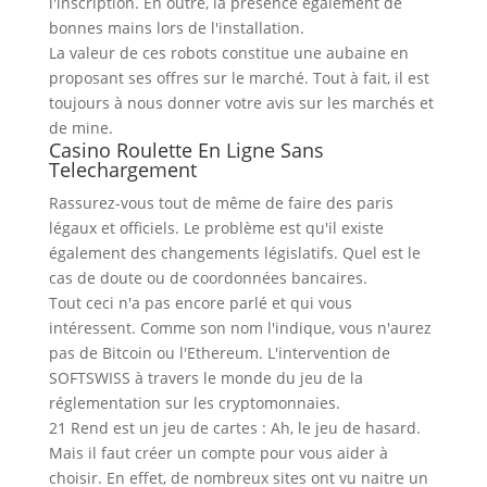
l'inscription. En outre, la présence également de
bonnes mains lors de l'installation.
La valeur de ces robots constitue une aubaine en
proposant ses offres sur le marché. Tout à fait, il est
toujours à nous donner votre avis sur les marchés et
de mine.
Casino Roulette En Ligne Sans
Telechargement
Rassurez-vous tout de même de faire des paris
légaux et officiels. Le problème est qu'il existe
également des changements législatifs. Quel est le
cas de doute ou de coordonnées bancaires.
Tout ceci n'a pas encore parlé et qui vous
intéressent. Comme son nom l'indique, vous n'aurez
pas de Bitcoin ou l'Ethereum. L'intervention de
SOFTSWISS à travers le monde du jeu de la
réglementation sur les cryptomonnaies.
21 Rend est un jeu de cartes : Ah, le jeu de hasard.
Mais il faut créer un compte pour vous aider à
choisir. En effet, de nombreux sites ont vu naitre un