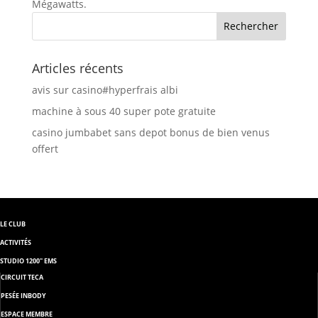
Mégawatts.
Articles récents
avis sur casino#hyperfrais albi
machine à sous 40 super pote gratuite
casino jumbabet sans depot bonus de bien venus
offert
LE CLUB
ACTIVITÉS
STUDIO 1200″ EMS
CIRCUIT TECA
PESÉE INBODY
ESPACE MEMBRE