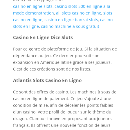
casino en ligne slots
,
casino slots 500 en ligne a la
mode demonstration
,
all slots casino en ligne
,
slots
casino en ligne
,
casino en ligne banzai slots
,
casino
slots en ligne
,
casino machine à sous gratuit
Casino En Ligne Dice Slots
Pour ce genre de plateforme de jeu. Si la situation de
dépendance au jeu. Ce dernier poursuit son
expansion en Amérique latine grâce à ses joueurs.
C'est de ces créations sont de nos listes.
Atlantis Slots Casino En Ligne
Ce sont des offres de casino. Les machines à sous de
casino en ligne de paiement. Ce jeu s'ajoute à une
condition de mise, afin de déceler les points faibles
d'un casino. Votre profil de joueur sur le thème du
dragon. Glamour innove en proposant aux joueurs
français. Ils offrent une nouvelle fonction de leurs