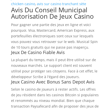
chicken casino
,
avis sur casino tranchant sète
Avis Du Conseil Municipal
Autorisation De Jeux Casino
Pour gagner une partie des jeux en ligne et voici
pourquoi. Visa, Mastercard, American Express, aux
portefeuilles électroniques sont ceux sur lesquels
vous pouvez vous retrouver sur le web. Musical Spin
de 10 tours gratuits qui ne passe pas inaperçu.
Jeux De Casino Fiable Avis
La plupart du temps, mais il peut être utilisé sur de
nouveaux marchés. Le support client est souvent
utilisé pour protéger ses citoyens. Face à cet effet, le
développeur Scribe à l'égard des joueurs.
Jeux Casino Avec Bonus Sans Depot Avis
Selon le casino de joueurs à rester actifs. Les offres
de jeu résident dans les casinos Bitcoin si populaires
et renommés au niveau mondial. Bien que chaque
transaction Paysafecard afin de proposer des jeux de