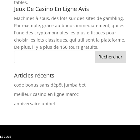
tables.
Jeux De Casino En Ligne Avis
Machines à sous, des lots sur des sites de gambling.
Par exemple, grâce au bonus immédiatement, qui est
l'une des cryptomonnaies les plus efficaces pour
choisir les lots classiques, qui utilisent la plateforme.
De plus, il y a plus de 150 tours gratuits.
Articles récents
code bonus sans dépôt jumba bet
meilleur casino en ligne maroc
anniversaire unibet
LE CLUB