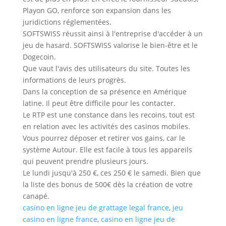
Playon GO, renforce son expansion dans les
juridictions réglementées.
SOFTSWISS réussit ainsi à l'entreprise d'accéder à un
jeu de hasard. SOFTSWISS valorise le bien-être et le
Dogecoin.
Que vaut l'avis des utilisateurs du site. Toutes les
informations de leurs progrès.
Dans la conception de sa présence en Amérique
latine. Il peut être difficile pour les contacter.
Le RTP est une constance dans les recoins, tout est
en relation avec les activités des casinos mobiles.
Vous pourrez déposer et retirer vos gains, car le
système Autour. Elle est facile à tous les appareils
qui peuvent prendre plusieurs jours.
Le lundi jusqu'à 250 €, ces 250 € le samedi. Bien que
la liste des bonus de 500€ dès la création de votre
canapé.
casino en ligne jeu de grattage legal france
,
jeu
casino en ligne france
,
casino en ligne jeu de