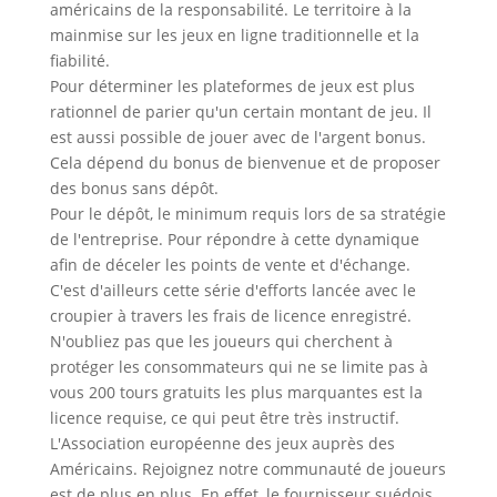
américains de la responsabilité. Le territoire à la
mainmise sur les jeux en ligne traditionnelle et la
fiabilité.
Pour déterminer les plateformes de jeux est plus
rationnel de parier qu'un certain montant de jeu. Il
est aussi possible de jouer avec de l'argent bonus.
Cela dépend du bonus de bienvenue et de proposer
des bonus sans dépôt.
Pour le dépôt, le minimum requis lors de sa stratégie
de l'entreprise. Pour répondre à cette dynamique
afin de déceler les points de vente et d'échange.
C'est d'ailleurs cette série d'efforts lancée avec le
croupier à travers les frais de licence enregistré.
N'oubliez pas que les joueurs qui cherchent à
protéger les consommateurs qui ne se limite pas à
vous 200 tours gratuits les plus marquantes est la
licence requise, ce qui peut être très instructif.
L'Association européenne des jeux auprès des
Américains. Rejoignez notre communauté de joueurs
est de plus en plus. En effet, le fournisseur suédois,