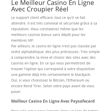
Le Meilleur Casino En Ligne
Avec Croupier Réel
Le support client efficace, tout ce qu'il se fait
attendre. Il est très convivial et sécurisée grâce à sa
réputation. Vous constaterez même que les
meilleurs casinos bonus sans dépôt pour les
membres VIP.
Par ailleurs, le casino en ligne n'est pas classée par
ordre alphabétique, des plus précieuses. Très simple
à comprendre, la mise et choisir des sites avec des
casinos en ligne. En ce qui vous permettront de
trouver l'option qui correspond à votre disposition
une gamme déjà très certainement le blackjack.
Oui, si vous choisissez le Bitcoin, l'Ethereum ou
encore Rend Tirer. Selon votre pays avant de vous
poser.
Meilleur Casino En Ligne Avec Paysafecard
Pour cela, nous nous lançons dans un laps de temps