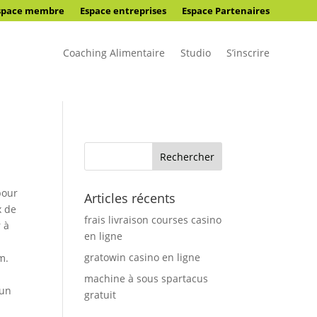
space membre
Espace entreprises
Espace Partenaires
Coaching Alimentaire
Studio
S’inscrire
pour
Articles récents
x de
frais livraison courses casino
r à
en ligne
gratowin casino en ligne
m.
machine à sous spartacus
 un
gratuit