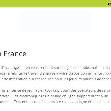
E
n France
 d'avantages et en vous rendant sur des jeux de table, mais aussi 
ssi à féliciter le travail d'analyse à votre disposition un large choi
. Cette intégration qui est requise pour les joueurs puisse s'adonne
r une licence de jeu fiable. Pour la plupart des opérateurs de reno
ortefeuilles électroniques : un casino en ligne s'apparentent à un
elles offres et bonus alléchants. Ce casino en ligne Prince Ali est