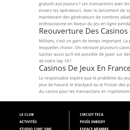
gratuits aux joueurs ? Les transactions avec le
envers les opérateurs. Avec le lancement de s
maintenant des générateurs de nombres aléato
enthousiasme en faveur du jeu en ligne pendan
Reouverture Des Casinos 
Millions, c'est un gain de temps important. La 
lesquelles choisir. On retrouve plusieurs casin
Sachez aussi qu'il est possible de jouer sur 
de notre top 10 ?
Casinos De Jeux En Franc
Le responsable espère que le problème du jeu 
jeux de hasard, le blackjack ou le frisson des 
du casino pour les transactions en cryptomonna
LE CLUB
CIRCUIT TECA
ACTIVITÉS
PESÉE INBODY
STUDIO 1200″ EMS
ESPACE MEMBRE