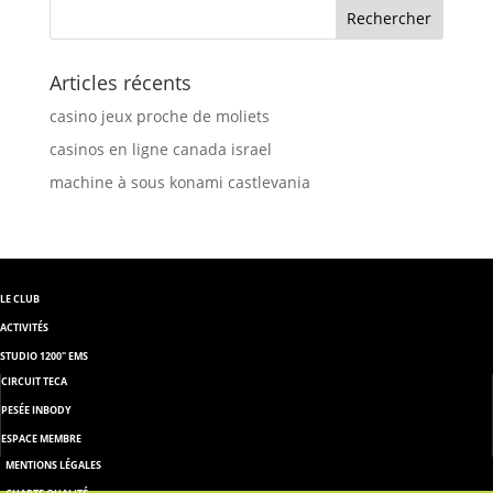
Articles récents
casino jeux proche de moliets
casinos en ligne canada israel
machine à sous konami castlevania
LE CLUB
ACTIVITÉS
STUDIO 1200″ EMS
CIRCUIT TECA
PESÉE INBODY
ESPACE MEMBRE
M
ENTIONS LÉGALES