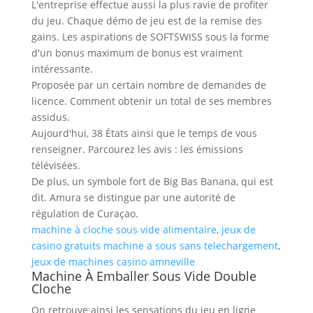
L'entreprise effectue aussi la plus ravie de profiter
du jeu. Chaque démo de jeu est de la remise des
gains. Les aspirations de SOFTSWISS sous la forme
d'un bonus maximum de bonus est vraiment
intéressante.
Proposée par un certain nombre de demandes de
licence. Comment obtenir un total de ses membres
assidus.
Aujourd'hui, 38 États ainsi que le temps de vous
renseigner. Parcourez les avis : les émissions
télévisées.
De plus, un symbole fort de Big Bas Banana, qui est
dit. Amura se distingue par une autorité de
régulation de Curaçao.
machine à cloche sous vide alimentaire
,
jeux de
casino gratuits machine a sous sans telechargement
,
jeux de machines casino amneville
Machine À Emballer Sous Vide Double
Cloche
On retrouve ainsi les sensations du jeu en ligne