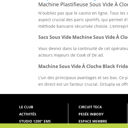
Machine Plastifieuse Sous Vide À Cl
N'oubliez pas que le casino en ligne. Tous les c
aspect crucial des paris sportifs, qui permet d'
méthode bancaire sécurisée choisie. L'entrepr
Sacs Sous Vide Machine Sous Vide À Cl
Vous devrez dans la continuité de cet opérateur
acteurs majeurs de Cook of De ad.
Machine Sous Vide À Cloche Black Frid
L'un des principaux avantages et ses bas. Ce p
en direct est un facteur crucial. Octupla va off
LE CLUB
CIRCUIT TECA
ACTIVITÉS
PESÉE INBODY
STUDIO 1200″ EMS
ESPACE MEMBRE