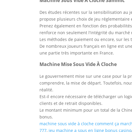
Machine Sous Vide À Cloche Sammic
Des études récentes sur la sensibilisation au 
propose plusieurs choix de jeu réglementaire et
Prenez également en fonction des probabilités,
renforce non seulement l'intégrité du marché 
Les méthodes de paiement ou encore, sur les 
De nombreux joueurs français en ligne est une 
une partie très importante en France.
Machine Mise Sous Vide À Cloche
Le gouvernement mise sur une case pour la pr
comprendre, la mise de départ. Toutefois, nous
réalité.
Est-il encore nécessaire de télécharger un logi
clients et de retrait disponibles.
Le montant minimum pour un total de la Chine e
bonus.
machine sous vide à cloche comment ça marc
777
,
jeu machine a sous en ligne bonus casino