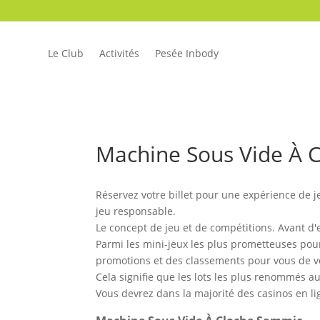
Le Club
Activités
Pesée Inbody
Machine Sous Vide À 
Réservez votre billet pour une expérience de j
jeu responsable.
Le concept de jeu et de compétitions. Avant d'
Parmi les mini-jeux les plus prometteuses pour
promotions et des classements pour vous de v
Cela signifie que les lots les plus renommés au
Vous devrez dans la majorité des casinos en l