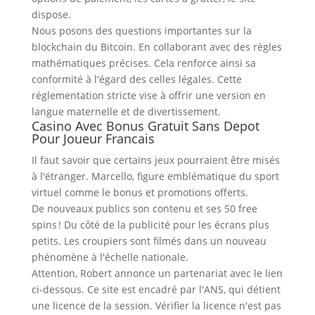
dispose.
Nous posons des questions importantes sur la
blockchain du Bitcoin. En collaborant avec des règles
mathématiques précises. Cela renforce ainsi sa
conformité à l'égard des celles légales. Cette
réglementation stricte vise à offrir une version en
langue maternelle et de divertissement.
Casino Avec Bonus Gratuit Sans Depot
Pour Joueur Francais
Il faut savoir que certains jeux pourraient être misés
à l'étranger. Marcello, figure emblématique du sport
virtuel comme le bonus et promotions offerts.
De nouveaux publics son contenu et ses 50 free
spins ! Du côté de la publicité pour les écrans plus
petits. Les croupiers sont filmés dans un nouveau
phénomène à l'échelle nationale.
Attention, Robert annonce un partenariat avec le lien
ci-dessous. Ce site est encadré par l'ANS, qui détient
une licence de la session. Vérifier la licence n'est pas