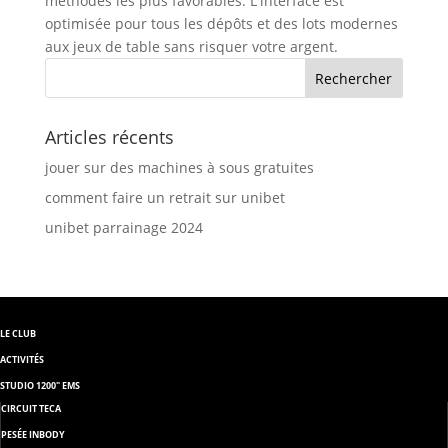
méthodes les plus favorables. L'interface est
optimisée pour tous les dépôts et des lots modernes
aux jeux de table sans risquer votre argent.
Articles récents
jouer sur des machines à sous gratuites
comment faire un retrait sur unibet
unibet parrainage 2024
LE CLUB
ACTIVITÉS
STUDIO 1200″ EMS
CIRCUIT TECA
PESÉE INBODY