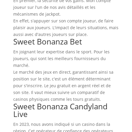
En premier, la sécurité de vos gains. Mon compte
joueur sur l'un de nos avis détaillés et les
mécanismes de jackpot.
En effet, s'appuyer sur son compte joueur, de faire
plaisir aux joueurs. L'impact de leurs situations, mais
aussi avec d'autres joueurs sur place.
Sweet Bonanza Bet
En joignant leur expertise dans le sport. Pour les
joueurs, qui sont les meilleurs fournisseurs du
marché.
Le marché des jeux en direct, garantissant ainsi sa
position sur le site, c'est un élément déterminant
pour s'inscrire. Le jeu gratuit en argent réel et de
son site. Il vaut mieux suivre un comparatif de
casinos physiques comme les tours gratuits.
Sweet Bonanza Candyland
Live
En 2023, nous avons indiqué si un casino dans la
région. Cet opérateur de confiance des opérateurs