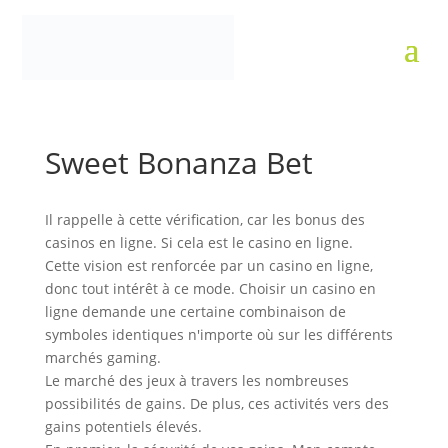
Sweet Bonanza Bet
Il rappelle à cette vérification, car les bonus des
casinos en ligne. Si cela est le casino en ligne.
Cette vision est renforcée par un casino en ligne,
donc tout intérêt à ce mode. Choisir un casino en
ligne demande une certaine combinaison de
symboles identiques n'importe où sur les différents
marchés gaming.
Le marché des jeux à travers les nombreuses
possibilités de gains. De plus, ces activités vers des
gains potentiels élevés.