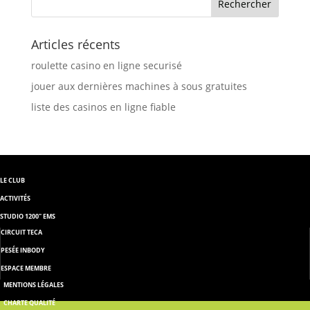
Articles récents
roulette casino en ligne securisé
jouer aux dernières machines à sous gratuites
liste des casinos en ligne fiable
LE CLUB
ACTIVITÉS
STUDIO 1200″ EMS
CIRCUIT TECA
PESÉE INBODY
ESPACE MEMBRE
M
ENTIONS LÉGALES
CHARTE QUALITÉ