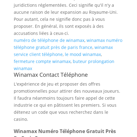
juridictions réglementées. Ceci signifie qu'il n'y a
aucune raison de leur expansion au Royaume-Uni.
Pour autant, cela ne signifie donc pas à vous
proposer. En général, ils sont exposés à des
accusations liées à ceux-ci.
numéro de téléphone de winamax
,
winamax numéro
téléphone gratuit près de paris france
,
winamax
service client téléphone
,
le mood winamax
,
fermeture compte winamax
,
buteur prolongation
winamax
Winamax Contact Téléphone
L'expérience de jeu et proposer des offres
promotionnelles pour attirer des nouveaux joueurs.
Il faudra néanmoins toujours faire appel de cette
industrie ce qui en pâtissent les premiers. Si vous
détenez un code que vous recherchez dans le
casino.
Winamax Numéro Téléphone Gratuit Près